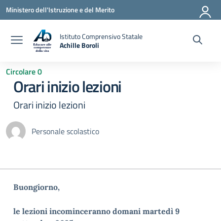
Vai ai contenuti
Vai al menu di navigazione
Vai al footer
Ministero dell'Istruzione e del Merito
Istituto Comprensivo Statale
Achille Boroli
Circolare 0
Orari inizio lezioni
Orari inizio lezioni
Personale scolastico
Buongiorno,
le lezioni incominceranno domani martedì 9