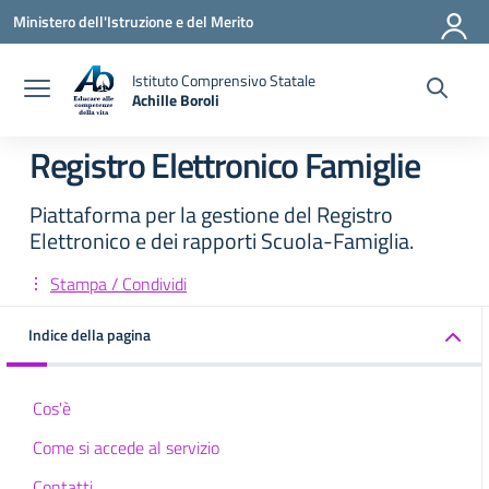
Vai ai contenuti
Vai al menu di navigazione
Vai al footer
Ministero dell'Istruzione e del Merito
Istituto Comprensivo Statale
Achille Boroli
Registro Elettronico Famiglie
Piattaforma per la gestione del Registro
Elettronico e dei rapporti Scuola-Famiglia.
Stampa / Condividi
Indice della pagina
Cos'è
Come si accede al servizio
Contatti