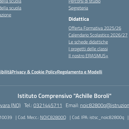
della scuola
Percorsi di studio
della scuola
Segreteria
azione
Didattica
Offerta Formativa 2025/26
Calendario Scolastico 2026/27
Le schede didattiche
I progetti delle classi
Il nostro ERASMUS+
ibilità
Privacy & Cookie Policy
Regolamento e Modelli
Istituto Comprensivo "Achille Boroli"
ovara (NO)
Tel.:
0321445711
Email:
noic82800q@istruzion
310039
| Cod. Mecc.:
NOIC82800Q
| Cod. IPA: istsc_noic82800q