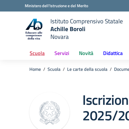
Vai ai contenuti
Vai al menu di navigazione
Vai al footer
Ministero dell'Istruzione e del Merito
Istituto Comprensivo Statale
Achille Boroli
Novara
Scuola
Servizi
Novità
Didattica
Home
Scuola
Le carte della scuola
Docume
Iscrizion
2025/2