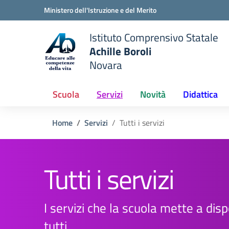
Vai ai contenuti
Vai al menu di navigazione
Vai al footer
Ministero dell'Istruzione e del Merito
Istituto Comprensivo Statale
Achille Boroli
Novara
Scuola
Servizi
Novità
Didattica
Home
Servizi
Tutti i servizi
Tutti i servizi
I servizi che la scuola mette a disp
tutti.