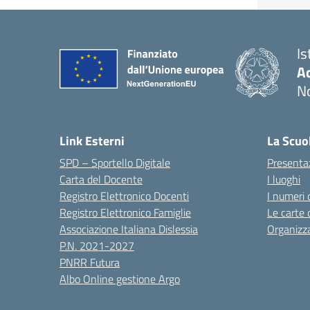
Is
Ac
N
Link Esterni
La Scuo
SPD – Sportello Digitale
Presenta
Carta del Docente
I luoghi
Registro Elettronico Docenti
I numeri 
Registro Elettronico Famiglie
Le carte 
Associazione Italiana Dislessia
Organizz
P.N. 2021-2027
PNRR Futura
Albo Online gestione Argo