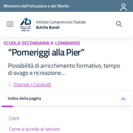
Vai ai contenuti
Vai al menu di navigazione
Vai al footer
Ministero dell'Istruzione e del Merito
Istituto Comprensivo Statale
Achille Boroli
SCUOLA SECONDARIA P. LOMBARDO
“Pomeriggi alla Pier”
Possibilità di arricchimento formativo, tempo
di svago e ricreazione...
Stampa / Condividi
Indice della pagina
Cos'è
Come si accede al servizio