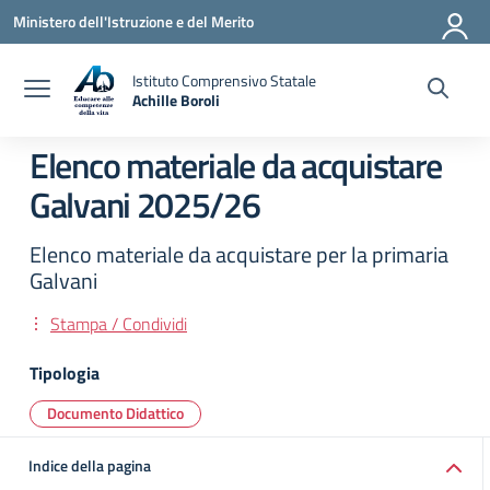
Vai ai contenuti
Vai al menu di navigazione
Vai al footer
Ministero dell'Istruzione e del Merito
Istituto Comprensivo Statale
Achille Boroli
Elenco materiale da acquistare
Galvani 2025/26
Elenco materiale da acquistare per la primaria
Galvani
Stampa / Condividi
Tipologia
Documento Didattico
Indice della pagina