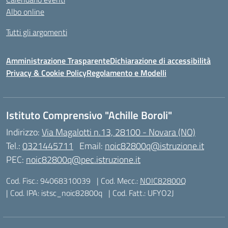
Albo online
Tutti gli argomenti
Amministrazione Trasparente
Dichiarazione di accessibilità
Privacy & Cookie Policy
Regolamento e Modelli
Istituto Comprensivo "Achille Boroli"
Indirizzo:
Via Magalotti n.13, 28100 - Novara (NO)
Tel.:
0321445711
Email:
noic82800q@istruzione.it
PEC:
noic82800q@pec.istruzione.it
Cod. Fisc.: 94068310039
| Cod. Mecc.:
NOIC82800Q
| Cod. IPA: istsc_noic82800q
| Cod. Fatt.: UFYO2J