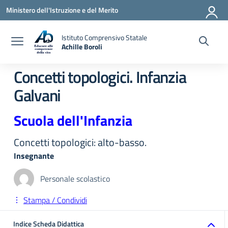
Vai ai contenuti
Vai al menu di navigazione
Vai al footer
Ministero dell'Istruzione e del Merito
Istituto Comprensivo Statale
Achille Boroli
Concetti topologici. Infanzia
Galvani
Scuola dell'Infanzia
Concetti topologici: alto-basso.
Insegnante
Personale scolastico
Stampa / Condividi
Indice Scheda Didattica