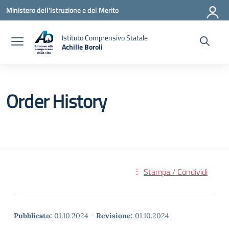
Vai ai contenuti
Vai al menu di navigazione
Vai al footer
Ministero dell'Istruzione e del Merito
Istituto Comprensivo Statale
Achille Boroli
Order History
Stampa / Condividi
Pubblicato:
01.10.2024
-
Revisione:
01.10.2024