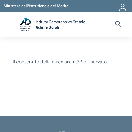
Vai ai contenuti
Vai al menu di navigazione
Vai al footer
Ministero dell'Istruzione e del Merito
Istituto Comprensivo Statale
Achille Boroli
Il contenuto della circolare n.32 è riservato.