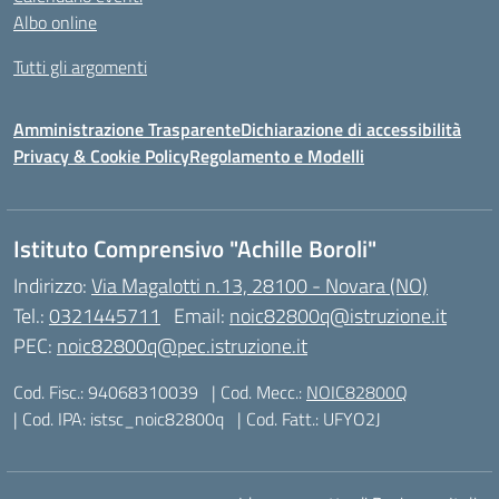
Albo online
Tutti gli argomenti
Amministrazione Trasparente
Dichiarazione di accessibilità
Privacy & Cookie Policy
Regolamento e Modelli
Istituto Comprensivo "Achille Boroli"
Indirizzo:
Via Magalotti n.13, 28100 - Novara (NO)
Tel.:
0321445711
Email:
noic82800q@istruzione.it
PEC:
noic82800q@pec.istruzione.it
Cod. Fisc.: 94068310039
| Cod. Mecc.:
NOIC82800Q
| Cod. IPA: istsc_noic82800q
| Cod. Fatt.: UFYO2J