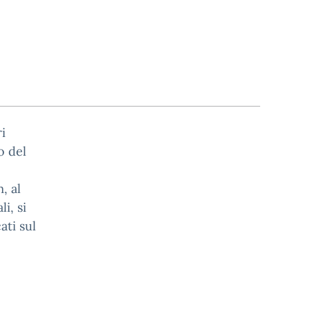
i
o del
, al
i, si
ati sul