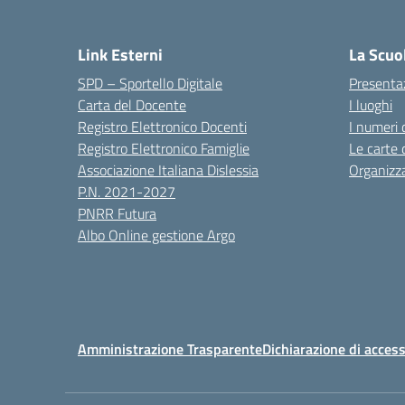
Link Esterni
La Scuo
SPD – Sportello Digitale
Presenta
Carta del Docente
I luoghi
Registro Elettronico Docenti
I numeri 
Registro Elettronico Famiglie
Le carte 
Associazione Italiana Dislessia
Organizz
P.N. 2021-2027
PNRR Futura
Albo Online gestione Argo
Amministrazione Trasparente
Dichiarazione di access