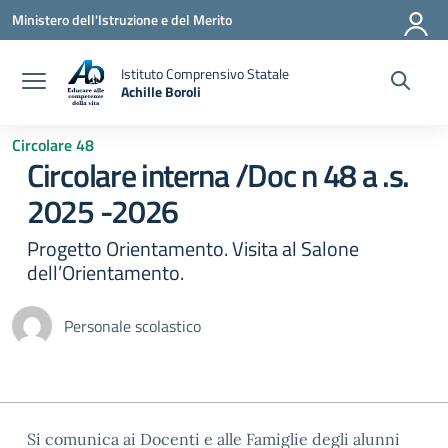
Vai ai contenuti
Vai al menu di navigazione
Vai al footer
Ministero dell'Istruzione e del Merito
Istituto Comprensivo Statale
Achille Boroli
Circolare 48
Circolare interna /Doc n 48 a .s.
2025 -2026
Progetto Orientamento. Visita al Salone
dell’Orientamento.
Personale scolastico
Si comunica ai Docenti e alle Famiglie degli alunni