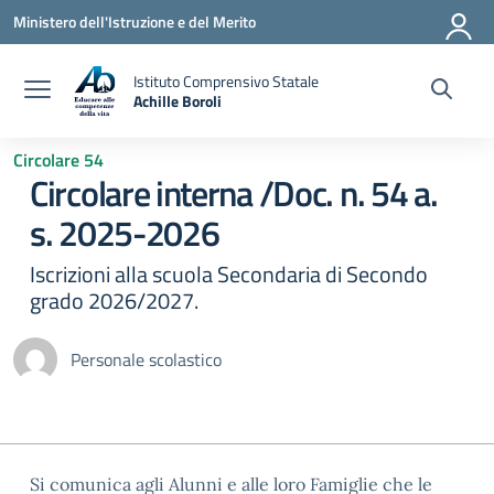
Vai ai contenuti
Vai al menu di navigazione
Vai al footer
Ministero dell'Istruzione e del Merito
Istituto Comprensivo Statale
Achille Boroli
Circolare 54
Circolare interna /Doc. n. 54 a.
s. 2025-2026
Iscrizioni alla scuola Secondaria di Secondo
grado 2026/2027.
Personale scolastico
Si comunica agli Alunni e alle loro Famiglie che le