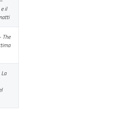
 –
e il
matti
 –
The
ttima
–
La
el