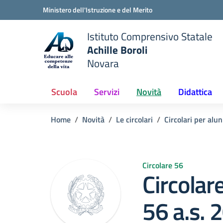
Vai ai contenuti
Vai al menu di navigazione
Vai al footer
Ministero dell'Istruzione e del Merito
Istituto Comprensivo Statale
Achille Boroli
Novara
Scuola
Servizi
Novità
Didattica
Home
Novità
Le circolari
Circolari per alun
Circolare 56
Circolar
56 a.s.