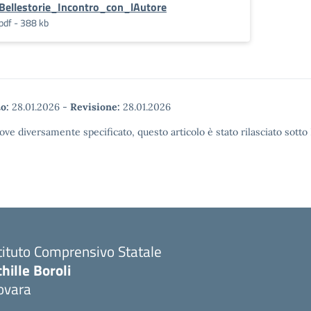
Bellestorie_Incontro_con_lAutore
pdf - 388 kb
o:
28.01.2026
-
Revisione:
28.01.2026
ove diversamente specificato, questo articolo è stato rilasciato sott
tituto Comprensivo Statale
hille Boroli
ovara