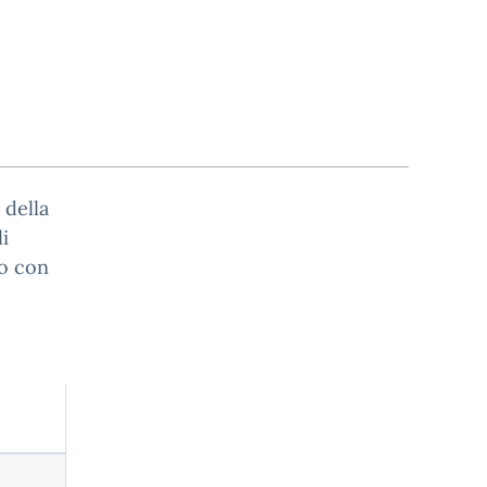
 della
i
ro con