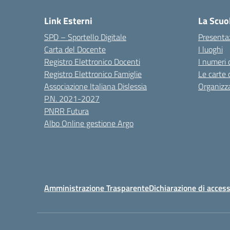
Link Esterni
La Scuo
SPD – Sportello Digitale
Presenta
Carta del Docente
I luoghi
Registro Elettronico Docenti
I numeri 
Registro Elettronico Famiglie
Le carte 
Associazione Italiana Dislessia
Organizz
P.N. 2021-2027
PNRR Futura
Albo Online gestione Argo
Amministrazione Trasparente
Dichiarazione di access