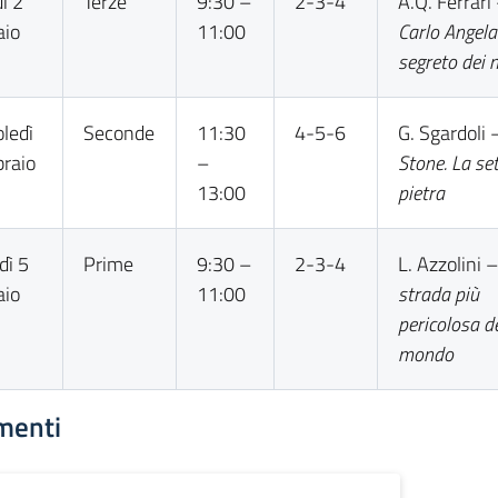
ì 2
Terze
9:30 –
2-3-4
A.Q. Ferrari
aio
11:00
Carlo Angela 
segreto dei 
ledì
Seconde
11:30
4-5-6
G. Sgardoli
braio
–
Stone. La se
13:00
pietra
dì 5
Prime
9:30 –
2-3-4
L. Azzolini 
aio
11:00
strada più
pericolosa d
mondo
menti