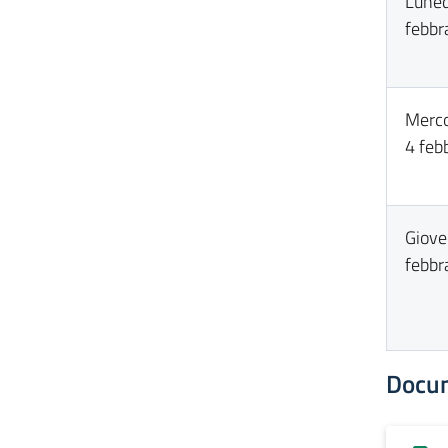
Luned
febbr
Merco
4 feb
Giove
febbr
Docu