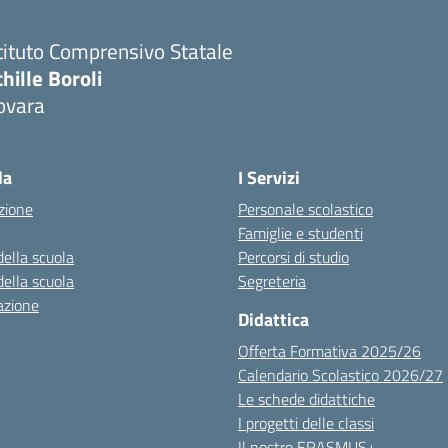
tituto Comprensivo Statale
hille Boroli
ovara
la
I Servizi
zione
Personale scolastico
Famiglie e studenti
della scuola
Percorsi di studio
della scuola
Segreteria
azione
Didattica
Offerta Formativa 2025/26
Calendario Scolastico 2026/27
Le schede didattiche
I progetti delle classi
Il nostro ERASMUS+