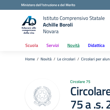
Vai ai contenuti
Vai al menu di navigazione
Vai al footer
Ministero dell'Istruzione e del Merito
Istituto Comprensivo Statale
Achille Boroli
Novara
Scuola
Servizi
Novità
Didattica
Home
Novità
Le circolari
Circolari per alun
Circolare 75
Circolar
75 a .s