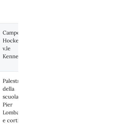
Campo di
Hockey
v.le
Kennedy
Palestra
della
scuola
Pier
Lombardo
e cortile