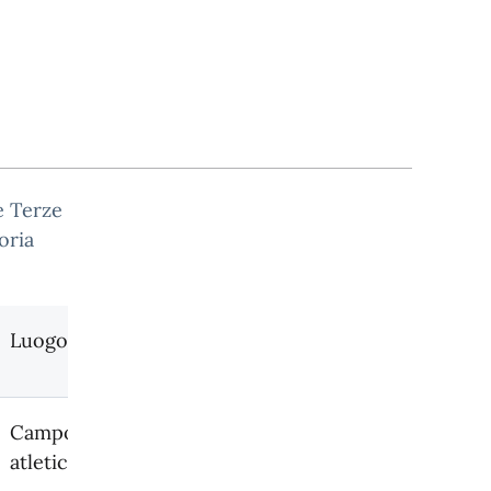
e Terze
oria
Luogo
Campo di
atletica