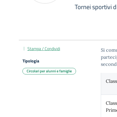
Tornei sportivi d
Stampa / Condividi
Si comu
parteci
Tipologia
secondo
Circolari per alunni e famiglie
Class
Class
Prim