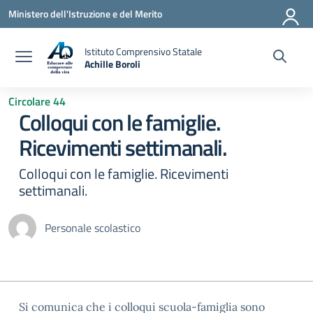
Vai ai contenuti
Vai al menu di navigazione
Vai al footer
Ministero dell'Istruzione e del Merito
Istituto Comprensivo Statale
Achille Boroli
Circolare 44
Colloqui con le famiglie.
Ricevimenti settimanali.
Colloqui con le famiglie. Ricevimenti
settimanali.
Personale scolastico
Si comunica che i colloqui scuola-famiglia sono