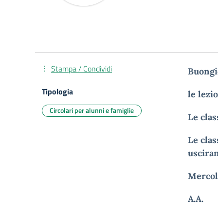
Stampa / Condividi
Buongi
Tipologia
le lez
Circolari per alunni e famiglie
Le clas
Le clas
usciran
Mercole
A.A.