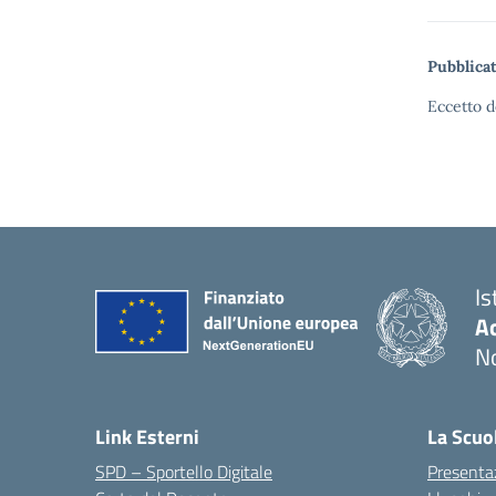
Pubblicat
Eccetto d
Is
Ac
N
Link Esterni
La Scuo
SPD – Sportello Digitale
Presenta