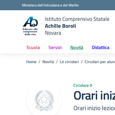
Vai ai contenuti
Vai al menu di navigazione
Vai al footer
Ministero dell'Istruzione e del Merito
Istituto Comprensivo Statale
Achille Boroli
Novara
Scuola
Servizi
Novità
Didattica
Home
Novità
Le circolari
Circolari per alun
Circolare 0
Orari ini
Orari inizio lezio