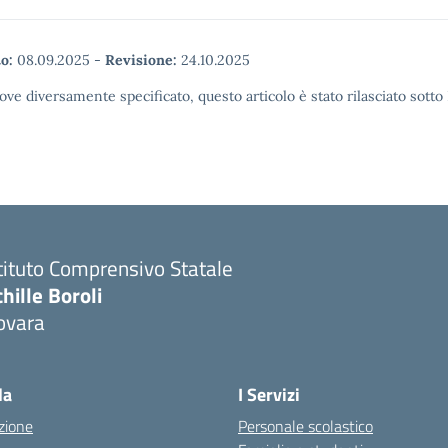
o:
08.09.2025
-
Revisione:
24.10.2025
ove diversamente specificato, questo articolo è stato rilasciato sott
tituto Comprensivo Statale
hille Boroli
ovara
la
I Servizi
zione
Personale scolastico