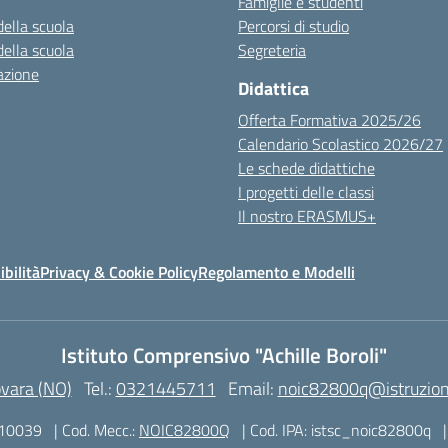
Famiglie e studenti
della scuola
Percorsi di studio
della scuola
Segreteria
azione
Didattica
Offerta Formativa 2025/26
Calendario Scolastico 2026/27
Le schede didattiche
I progetti delle classi
Il nostro ERASMUS+
ibilità
Privacy & Cookie Policy
Regolamento e Modelli
Istituto Comprensivo "Achille Boroli"
ovara (NO)
Tel.:
0321445711
Email:
noic82800q@istruzion
310039
| Cod. Mecc.:
NOIC82800Q
| Cod. IPA: istsc_noic82800q