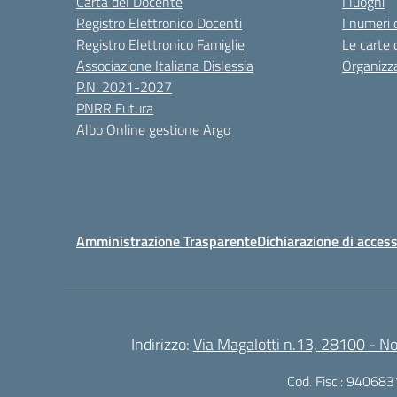
Carta del Docente
I luoghi
Registro Elettronico Docenti
I numeri 
Registro Elettronico Famiglie
Le carte 
Associazione Italiana Dislessia
Organizz
P.N. 2021-2027
PNRR Futura
Albo Online gestione Argo
Amministrazione Trasparente
Dichiarazione di access
Indirizzo:
Via Magalotti n.13, 28100 - N
Cod. Fisc.: 94068