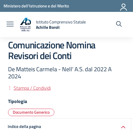
Vai ai contenuti
Vai al menu di navigazione
Vai al footer
Ministero dell'Istruzione e del Merito
Istituto Comprensivo Statale
Achille Boroli
Comunicazione Nomina
Revisori dei Conti
De Matteis Carmela - Nell' A.S. dal 2022 A
2024
Stampa / Condividi
Tipologia
Documento Generico
Indice della pagina