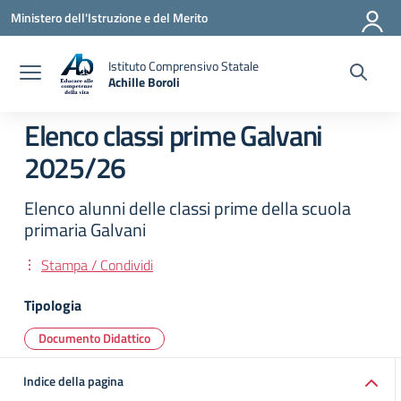
Vai ai contenuti
Vai al menu di navigazione
Vai al footer
Ministero dell'Istruzione e del Merito
Istituto Comprensivo Statale
Achille Boroli
Elenco classi prime Galvani
2025/26
Elenco alunni delle classi prime della scuola
primaria Galvani
Stampa / Condividi
Tipologia
Documento Didattico
Indice della pagina