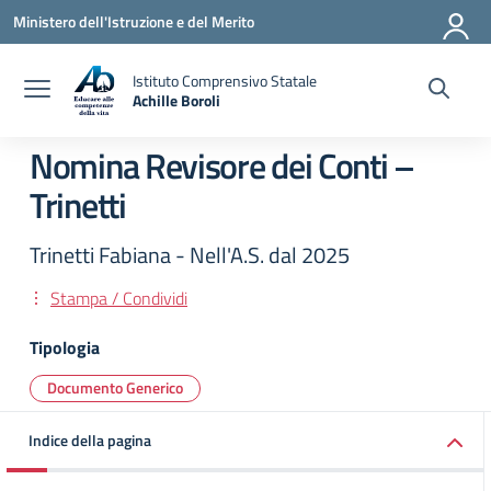
Vai ai contenuti
Vai al menu di navigazione
Vai al footer
Ministero dell'Istruzione e del Merito
Istituto Comprensivo Statale
Achille Boroli
Nomina Revisore dei Conti –
Trinetti
Trinetti Fabiana - Nell'A.S. dal 2025
Stampa / Condividi
Tipologia
Documento Generico
Indice della pagina