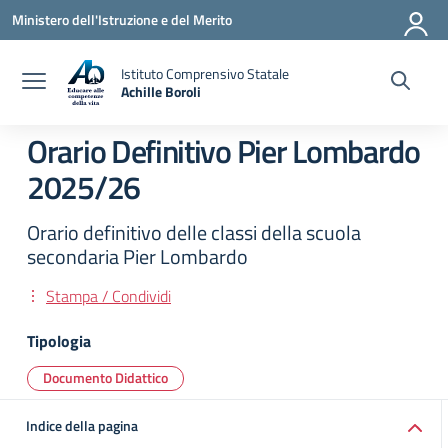
Vai ai contenuti
Vai al menu di navigazione
Vai al footer
Ministero dell'Istruzione e del Merito
Istituto Comprensivo Statale
Achille Boroli
Orario Definitivo Pier Lombardo
2025/26
Orario definitivo delle classi della scuola
secondaria Pier Lombardo
Stampa / Condividi
Tipologia
Documento Didattico
Indice della pagina