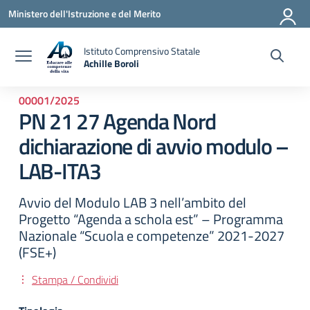
Vai ai contenuti
Vai al menu di navigazione
Vai al footer
Ministero dell'Istruzione e del Merito
Istituto Comprensivo Statale
Achille Boroli
00001/2025
PN 21 27 Agenda Nord
dichiarazione di avvio modulo –
LAB-ITA3
Avvio del Modulo LAB 3 nell’ambito del
Progetto “Agenda a schola est” – Programma
Nazionale “Scuola e competenze” 2021-2027
(FSE+)
Stampa / Condividi