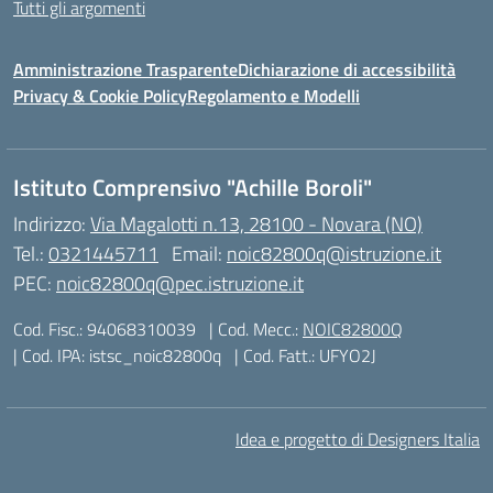
Tutti gli argomenti
Amministrazione Trasparente
Dichiarazione di accessibilità
Privacy & Cookie Policy
Regolamento e Modelli
Istituto Comprensivo "Achille Boroli"
Indirizzo:
Via Magalotti n.13, 28100 - Novara (NO)
Tel.:
0321445711
Email:
noic82800q@istruzione.it
PEC:
noic82800q@pec.istruzione.it
Cod. Fisc.: 94068310039
| Cod. Mecc.:
NOIC82800Q
| Cod. IPA: istsc_noic82800q
| Cod. Fatt.: UFYO2J
Idea e progetto di Designers Italia