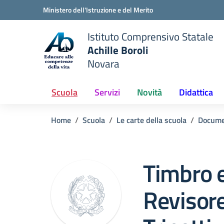
Vai ai contenuti
Vai al menu di navigazione
Vai al footer
Ministero dell'Istruzione e del Merito
Istituto Comprensivo Statale
Achille Boroli
Novara
Scuola
Servizi
Novità
Didattica
Home
Scuola
Le carte della scuola
Docume
Timbro 
Revisore