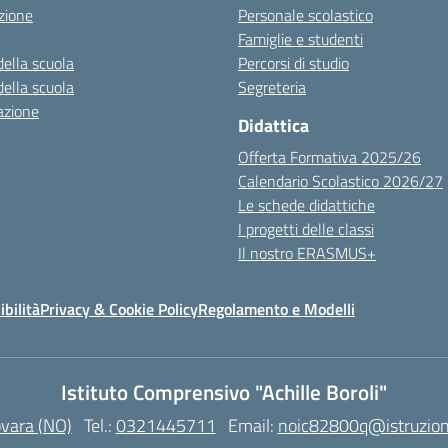
zione
Personale scolastico
Famiglie e studenti
della scuola
Percorsi di studio
della scuola
Segreteria
azione
Didattica
Offerta Formativa 2025/26
Calendario Scolastico 2026/27
Le schede didattiche
I progetti delle classi
Il nostro ERASMUS+
ibilità
Privacy & Cookie Policy
Regolamento e Modelli
Istituto Comprensivo "Achille Boroli"
ovara (NO)
Tel.:
0321445711
Email:
noic82800q@istruzion