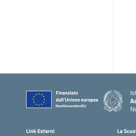
Is
Ac
N
Link Esterni
La Scuo