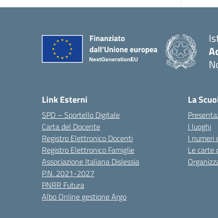
Is
Ac
N
Link Esterni
La Scuo
SPD – Sportello Digitale
Presenta
Carta del Docente
I luoghi
Registro Elettronico Docenti
I numeri 
Registro Elettronico Famiglie
Le carte 
Associazione Italiana Dislessia
Organizz
P.N. 2021-2027
PNRR Futura
Albo Online gestione Argo