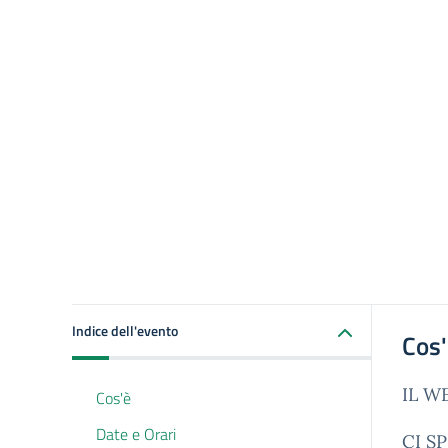
Indice dell'evento
Cos
IL W
Cos'è
Date e Orari
CI S