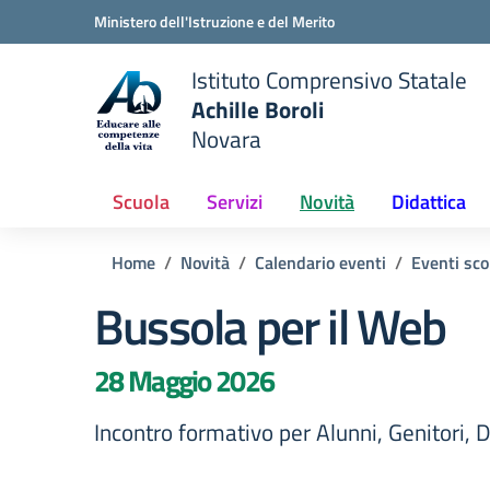
Vai ai contenuti
Vai al menu di navigazione
Vai al footer
Ministero dell'Istruzione e del Merito
Istituto Comprensivo Statale
Achille Boroli
Novara
Scuola
Servizi
Novità
Didattica
Home
Novità
Calendario eventi
Eventi sco
Bussola per il Web
28 Maggio 2026
Incontro formativo per Alunni, Genitori, 