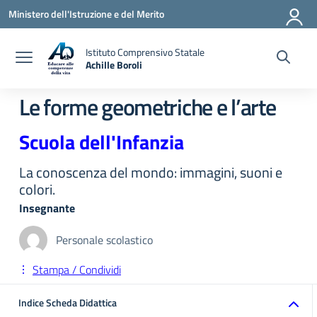
Vai ai contenuti
Vai al menu di navigazione
Vai al footer
Ministero dell'Istruzione e del Merito
Istituto Comprensivo Statale
Achille Boroli
Le forme geometriche e l’arte
Scuola dell'Infanzia
La conoscenza del mondo: immagini, suoni e
colori.
Insegnante
Personale scolastico
Stampa / Condividi
Indice Scheda Didattica