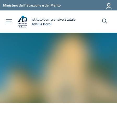
Vai ai contenuti
Vai al menu di navigazione
Vai al footer
Ministero dell'Istruzione e del Merito
Istituto Comprensivo Statale
Achille Boroli