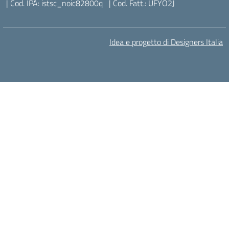
| Cod. IPA: istsc_noic82800q
| Cod. Fatt.: UFYO2J
Idea e progetto di Designers Italia