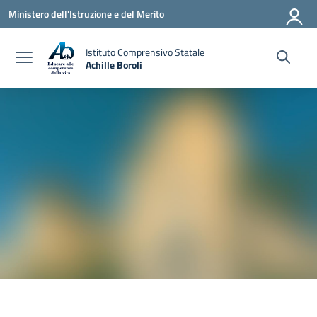
Vai ai contenuti
Vai al menu di navigazione
Vai al footer
Ministero dell'Istruzione e del Merito
Istituto Comprensivo Statale
Achille Boroli