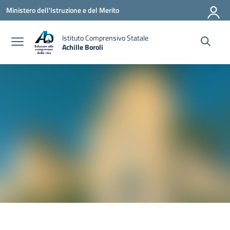
Vai ai contenuti
Vai al menu di navigazione
Vai al footer
Ministero dell'Istruzione e del Merito
Istituto Comprensivo Statale
Achille Boroli