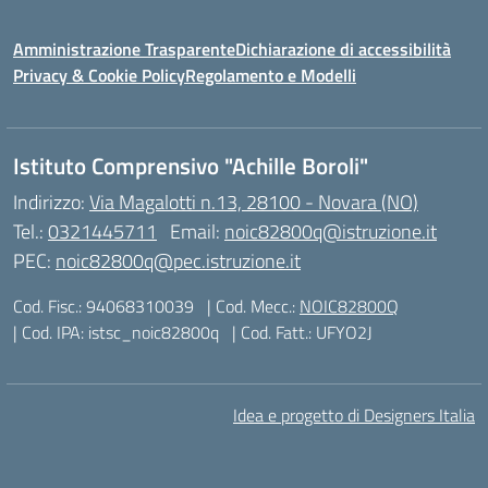
Amministrazione Trasparente
Dichiarazione di accessibilità
Privacy & Cookie Policy
Regolamento e Modelli
Istituto Comprensivo "Achille Boroli"
Indirizzo:
Via Magalotti n.13, 28100 - Novara (NO)
Tel.:
0321445711
Email:
noic82800q@istruzione.it
PEC:
noic82800q@pec.istruzione.it
Cod. Fisc.: 94068310039
| Cod. Mecc.:
NOIC82800Q
| Cod. IPA: istsc_noic82800q
| Cod. Fatt.: UFYO2J
Idea e progetto di Designers Italia