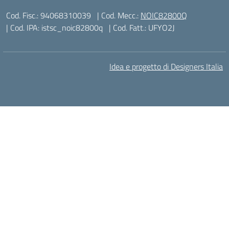
Cod. Fisc.: 94068310039
| Cod. Mecc.:
NOIC82800Q
| Cod. IPA: istsc_noic82800q
| Cod. Fatt.: UFYO2J
Idea e progetto di Designers Italia