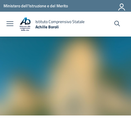
Vai ai contenuti
Vai al menu di navigazione
Vai al footer
Ministero dell'Istruzione e del Merito
Istituto Comprensivo Statale
Achille Boroli