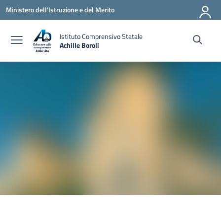
Vai ai contenuti
Vai al menu di navigazione
Vai al footer
Ministero dell'Istruzione e del Merito
Istituto Comprensivo Statale
Achille Boroli