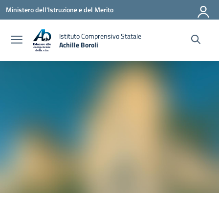
Vai ai contenuti
Vai al menu di navigazione
Vai al footer
Ministero dell'Istruzione e del Merito
Istituto Comprensivo Statale
Achille Boroli