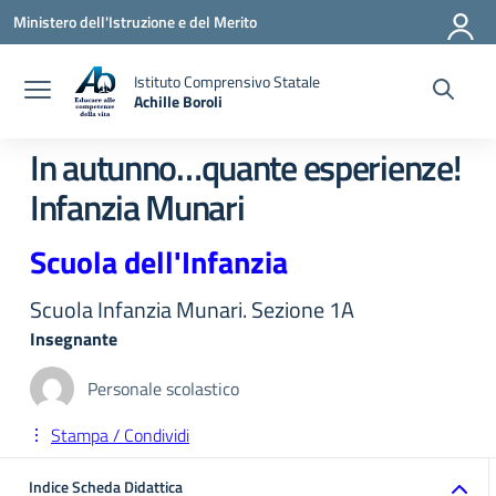
Vai ai contenuti
Vai al menu di navigazione
Vai al footer
Ministero dell'Istruzione e del Merito
Istituto Comprensivo Statale
Achille Boroli
In autunno…quante esperienze!
Infanzia Munari
Scuola dell'Infanzia
Scuola Infanzia Munari. Sezione 1A
Insegnante
Personale scolastico
Stampa / Condividi
Indice Scheda Didattica