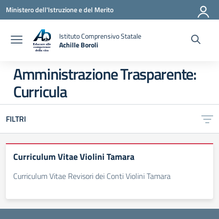
Vai ai contenuti
Vai al menu di navigazione
Vai al footer
Ministero dell'Istruzione e del Merito
Istituto Comprensivo Statale
Achille Boroli
Amministrazione Trasparente:
Curricula
FILTRI
Curriculum Vitae Violini Tamara
Curriculum Vitae Revisori dei Conti Violini Tamara