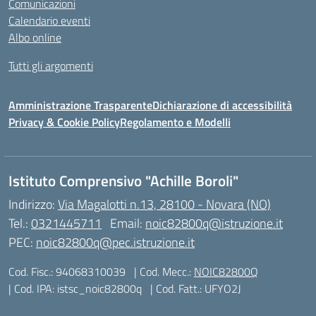
Comunicazioni
Calendario eventi
Albo online
Tutti gli argomenti
Amministrazione Trasparente
Dichiarazione di accessibilità
Privacy & Cookie Policy
Regolamento e Modelli
Istituto Comprensivo "Achille Boroli"
Indirizzo:
Via Magalotti n.13, 28100 - Novara (NO)
Tel.:
0321445711
Email:
noic82800q@istruzione.it
PEC:
noic82800q@pec.istruzione.it
Cod. Fisc.: 94068310039
| Cod. Mecc.:
NOIC82800Q
| Cod. IPA: istsc_noic82800q
| Cod. Fatt.: UFYO2J