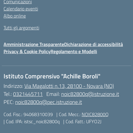
Comunicazioni
Calendario eventi
Albo online
Tutti gli argomenti
Amministrazione Trasparente
Dichiarazione di accessibilità
Privacy & Cookie Policy
Regolamento e Modelli
Istituto Comprensivo "Achille Boroli"
Indirizzo:
Via Magalotti n.13, 28100 - Novara (NO)
Tel.:
0321445711
Email:
noic82800q@istruzione.it
PEC:
noic82800q@pec.istruzione.it
Cod. Fisc.: 94068310039
| Cod. Mecc.:
NOIC82800Q
| Cod. IPA: istsc_noic82800q
| Cod. Fatt.: UFYO2J